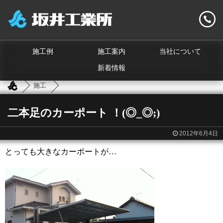
施工例
施工案内
当社について
新着情報
施工
二本足のカーポート ！(◎_◎;)
2012年6月4日
とっても大きなカーポートが…