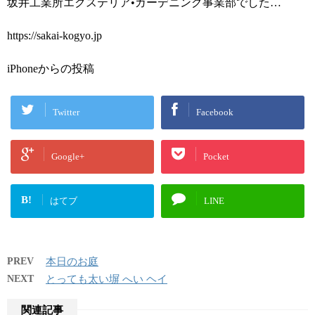
坂井工業所エクステリア•ガーデニング事業部でした…
https://sakai-kogyo.jp
iPhoneからの投稿
Twitter
Facebook
Google+
Pocket
B!
はてブ
LINE
PREV
本日のお庭
NEXT
とっても太い塀 へい ヘイ
関連記事