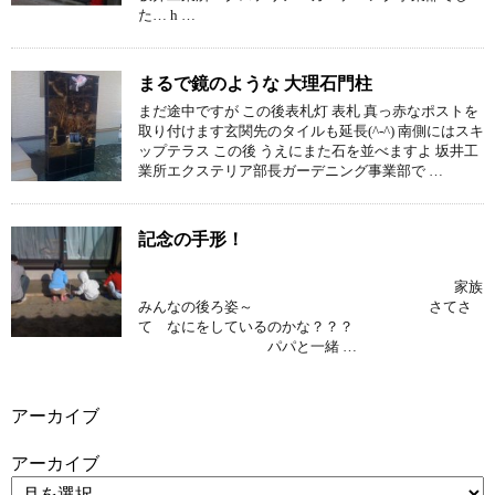
た… h …
まるで鏡のような 大理石門柱
まだ途中ですが この後表札灯 表札 真っ赤なポストを
取り付けます玄関先のタイルも延長(^-^) 南側にはスキ
ップテラス この後 うえにまた石を並べますよ 坂井工
業所エクステリア部長ガーデニング事業部で …
記念の手形！
家族
みんなの後ろ姿～ さてさ
て なにをしているのかな？？？
パパと一緒 …
アーカイブ
アーカイブ