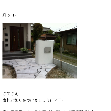
真っ白に
さてさえ
表札と飾りをつけましょう(￣^￣)ゞ