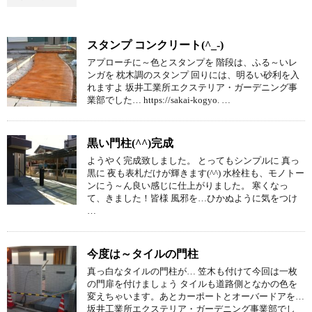
スタンプ コンクリート(^_-)
アプローチに～色とスタンプを 階段は、ふる～いレ
ンガを 枕木調のスタンプ 回りには、明るい砂利を入
れますよ 坂井工業所エクステリア・ガーデニング事
業部でした… https://sakai-kogyo. …
黒い門柱(^^)完成
ようやく完成致しました。 とってもシンプルに 真っ
黒に 夜も表札だけが輝きます(^^) 水栓柱も、モノトー
ンにう～ん良い感じに仕上がりました。 寒くなっ
て、きました！皆様 風邪を…ひかぬように気をつけ
…
今度は～タイルの門柱
真っ白なタイルの門柱が… 笠木も付けて今回は一枚
の門扉を付けましょう タイルも道路側となかの色を
変えちゃいます。あとカーポートとオーバードアを…
坂井工業所エクステリア・ガーデニング事業部でし