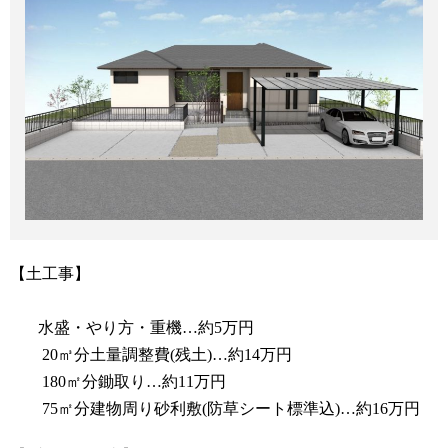
【土工事】
水盛・やり方・重機…約5万円
20㎥分土量調整費(残土)…約14万円
180㎡分鋤取り…約11万円
75㎡分建物周り砂利敷(防草シート標準込)…約16万円