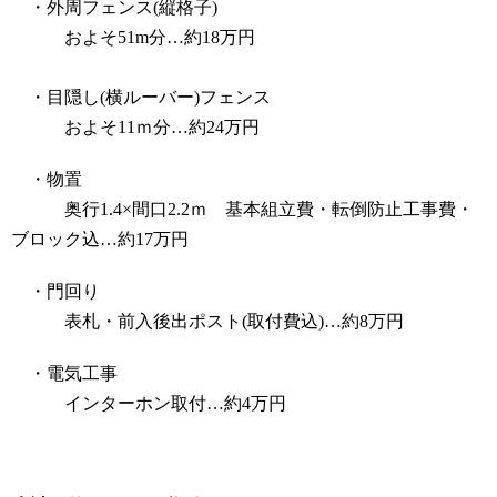
・外周フェンス(縦格子)
およそ51m分…約18万円
・目隠し(横ルーバー)フェンス
およそ11ｍ分…約24万円
・物置
奥行1.4×間口2.2ｍ 基本組立費・転倒防止工事費・
ブロック込…約17万円
・門回り
表札・前入後出ポスト(取付費込)…約8万円
・電気工事
インターホン取付…約4万円