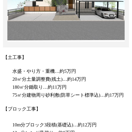
【土工事】
水盛・やり方・重機…約5万円
20㎥分土量調整費(残土)…約14万円
180㎡分鋤取り…約11万円
75㎡分建物周り砂利敷(防草シート標準込)…約17万円
【ブロック工事】
10m分ブロック3段積(基礎込)…約12万円