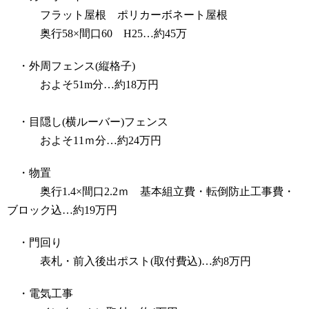
フラット屋根 ポリカーボネート屋根
奥行58×間口60 H25…約45万
・外周フェンス(縦格子)
およそ51m分…約18万円
・目隠し(横ルーバー)フェンス
およそ11ｍ分…約24万円
・物置
奥行1.4×間口2.2ｍ 基本組立費・転倒防止工事費・
ブロック込…約19万円
・門回り
表札・前入後出ポスト(取付費込)…約8万円
・電気工事