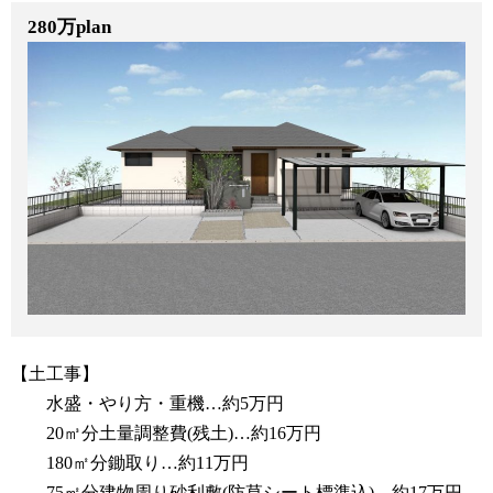
280万plan
【土工事】
水盛・やり方・重機…約5万円
20㎥分土量調整費(残土)…約16万円
180㎡分鋤取り…約11万円
75㎡分建物周り砂利敷(防草シート標準込)…約17万円