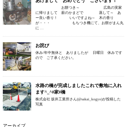
あけまして おめでとう ございます！
お餅つき～ 広島の実家
に帰りまして 薪のかまどで 蒸して～ あ
ー良い香り！ いいですよね～ 木の香り
が・・・ もちつき機にて、お餅がまん丸
に …
お詫び
休み/年中無休と ありましたが 日曜日 休みです
ので ご了承ください。
水路の橋が完成しましたこれで敷地に入れ
ます^_^#家#橋
株式会社 坂井工業所さん(@sakai_kogyo)が投稿した
写真
アーカイブ