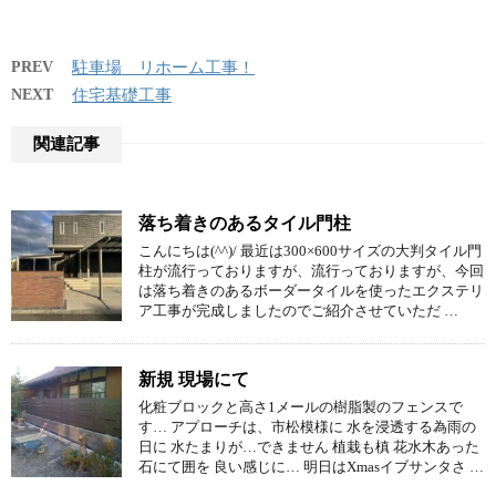
PREV
駐車場 リホーム工事！
NEXT
住宅基礎工事
関連記事
落ち着きのあるタイル門柱
こんにちは(^^)/ 最近は300×600サイズの大判タイル門
柱が流行っておりますが、流行っておりますが、今回
は落ち着きのあるボーダータイルを使ったエクステリ
ア工事が完成しましたのでご紹介させていただ …
新規 現場にて
化粧ブロックと高さ1メールの樹脂製のフェンスで
す… アプローチは、市松模様に 水を浸透する為雨の
日に 水たまりが…できません 植栽も槙 花水木あった
石にて囲を 良い感じに… 明日はXmasイブサンタさ …