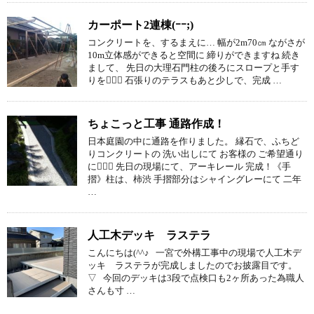
カーポート2連棟(ｰｰ;)
コンクリートを、するまえに… 幅が2m70㎝ ながさが
10m立体感ができると空間に 締りができますね 続き
まして、 先日の大理石門柱の後ろにスロープと手す
りを 石張りのテラスもあと少しで、完成 …
ちょこっと工事 通路作成！
日本庭園の中に通路を作りました。 縁石で、ふちど
りコンクリートの 洗い出しにて お客様の ご希望通り
に 先日の現場にて、アーキレール 完成！《手
摺》柱は、柿渋 手摺部分はシャイングレーにて 二年
…
人工木デッキ ラステラ
こんにちは(^^♪ 一宮で外構工事中の現場で人工木デ
ッキ ラステラが完成しましたのでお披露目です。
▽ 今回のデッキは3段で点検口も2ヶ所あった為職人
さんも寸 …