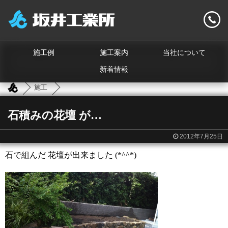
施工例
施工案内
当社について
新着情報
施工
石積みの花壇 が…
2012年7月25日
石で組んだ 花壇が出来ました (*^^*)