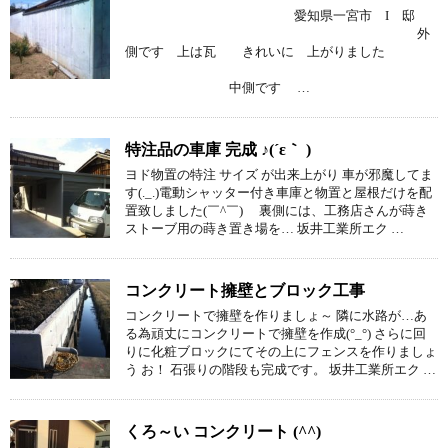
愛知県一宮市 I 邸
外
側です 上は瓦 きれいに 上がりました
中側です …
特注品の車庫 完成 ♪(´ε｀ )
ヨド物置の特注 サイズ が出来上がり 車が邪魔してま
す(._.)電動シャッター付き車庫と物置と屋根だけを配
置致しました(￣^￣)ゞ 裏側には、工務店さんが蒔き
ストーブ用の蒔き置き場を… 坂井工業所エク …
コンクリート擁壁とブロック工事
コンクリートで擁壁を作りましょ～ 隣に水路が…あ
る為頑丈にコンクリートで擁壁を作成(°_°) さらに回
りに化粧ブロックにてその上にフェンスを作りましょ
う お！ 石張りの階段も完成です。 坂井工業所エク …
くろ～い コンクリート (^^)