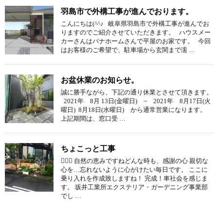
羽島市で外構工事が進んでおります。
こんにちは(^^♪ 岐阜県羽島市で外構工事が進んでお
りますのでご紹介させていただきます。 ハウスメー
カーさんはパナホームさんで平屋のお家です。 今回
はお客様のご希望で、駐車場から玄関まで濡 …
お盆休業のお知らせ。
誠に勝手ながら、下記の通り休業とさせて頂きます。
2021年 8月 13日(金曜日) ~ 2021年 8月17日(火
曜日) 8月18日(水曜日) から通常営業になります。
上記期間は、窓口受 …
ちょこっと工事
 自然の恵みですねどんな時も、感謝の心 親切な
心を…忘れないように心がけたい毎日です。 ここに
乗り入れを作成致しますね！ 完成！車社会を感じま
す。 坂井工業所エクステリア・ガーデニング事業部
でし …