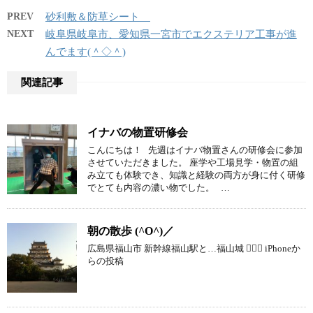
PREV
砂利敷＆防草シート
NEXT
岐阜県岐阜市、愛知県一宮市でエクステリア工事が進
んでます(＾◇＾)
関連記事
イナバの物置研修会
こんにちは！ 先週はイナバ物置さんの研修会に参加
させていただきました。 座学や工場見学・物置の組
み立ても体験でき、知識と経験の両方が身に付く研修
でとても内容の濃い物でした。 …
朝の散歩 (^O^)／
広島県福山市 新幹線福山駅と…福山城  iPhoneか
らの投稿