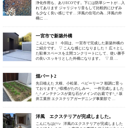
浄化作用も、ありECOです。下には防草シートが…入
れてあります ジャリジャリ音もして比較的にひずみ
も少なく良い感じです… 洋風の住宅の為…洋風の外
構に …
一宮市で新築外構
こんにちは！ 今回は、一宮市で完成した新築外構の
ご紹介です。 ▽ こんな感じになりました！ 広々とし
た駐車スペースを土間コンクリートにして、使い勝手
の良いスッキリとした外構になります。 ▽ 旦 …
畑パート2
先日植えた 大根、小松菜、ベビーリーフ 順調に育っ
ております^_^収穫がたのしみー、 一件完成しました
^_^ メンテナンスが楽な石がメインのお庭です^_^ 坂
井工業所 エクステリアガーデニング事業部で …
洋風 エクステリアが完成しました。
こんにちは(^^♪ 洋風のエクステリアが完成しました