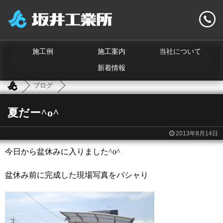
施工例
施工案内
当社について
新着情報
ブログ
夏だー^o^
2013年8月14日
今日から盆休みに入りました^o^
盆休み前に完成した現場写真をパシャり