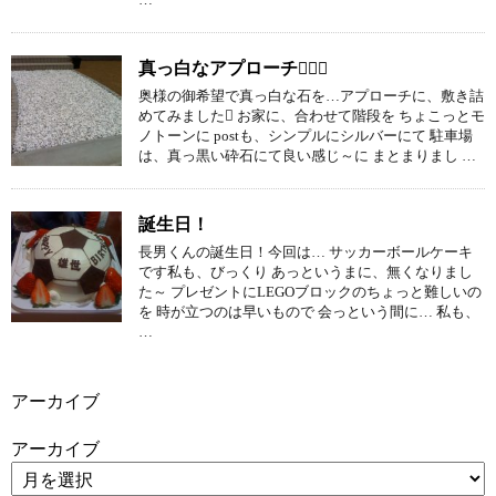
真っ白なアプローチ
奥様の御希望で真っ白な石を…アプローチに、敷き詰
めてみました お家に、合わせて階段を ちょこっとモ
ノトーンに postも、シンプルにシルバーにて 駐車場
は、真っ黒い砕石にて良い感じ～に まとまりまし …
誕生日！
長男くんの誕生日！今回は… サッカーボールケーキ
です私も、びっくり あっというまに、無くなりまし
た～ プレゼントにLEGOブロックのちょっと難しいの
を 時が立つのは早いもので 会っという間に… 私も、
…
アーカイブ
アーカイブ