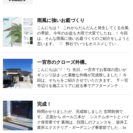
雨風に強いお庭づくり
こんにちは！ これからだんだんと発生してくる台風
の季節。 今年のお盆も大雨で大変でしたね…！ 今回
は、そんな雨風に強いお庭づくりのご紹介をしようと
思います。 ▽ 弊社でいつもオススメしてい …
一宮市のクローズ外構。
こんにちは(´▽｀*) 先日、一宮市でお客様の思いが
ギッシリ詰まった素敵な外構が完成致しました！ 今
回は、そちらをご紹介させていただきます。 ∇ 一宮
市辺りを施工エリアに絞る事でアフターメンテ …
完成！
時間かかりましたが、完成致しました 玄関前側で
す。 正面から ポール三本が… システムポートと バイ
ク保管庫です 裏側は、目隠しのフェンスを… 坂井工
業所エクステリア・ガーデニング事業部でした… ht
…