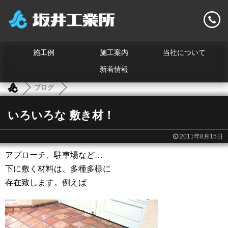
施工例
施工案内
当社について
新着情報
ブログ
いろいろな 敷き材！
2011年8月15日
アプローチ、駐車場など…
下に敷く材料は、多種多様に
存在致します。例えば