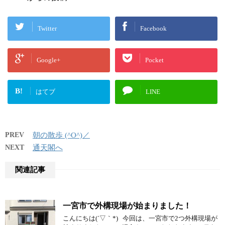
Twitter
Facebook
Google+
Pocket
B!
はてブ
LINE
PREV
朝の散歩 (^O^)／
NEXT
通天閣へ
関連記事
一宮市で外構現場が始まりました！
こんにちは(´▽｀*) 今回は、一宮市で2つ外構現場が