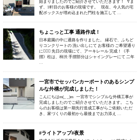
始まりましたのでご紹介させていただきます！ ∇ま
ず、1軒目のお客様の現場です。 現在、今人気の宅
配ボックスが埋め込まれた門柱を施工して …
ちょこっと工事 通路作成！
日本庭園の中に通路を作りました。 縁石で、ふちど
りコンクリートの 洗い出しにて お客様の ご希望通り
に 先日の現場にて、アーキレール 完成！《手
摺》柱は、柿渋 手摺部分はシャイングレーにて 二年
…
一宮市でセッパンカーポートのあるシンプ
ルな外構が完成しました！
こんにちはm(_ _)m 一宮市でシンプルな外構工事が
完成しましたのでご紹介させていただきます。 こち
らのお客様は第一期先行造成工事がらご依頼いただ
き、家づくりの最初から最後までお力添え …
#ライトアップ#夜景