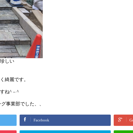
珍しい
く綺麗です。
^ – ^
ング事業部でした、、
Facebook
G