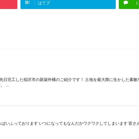
B!
はてブ
L
先日完工した稲沢市の新築外構のご紹介です！ 土地を最大限に生かした素敵
。 …
っぱいふっております いつになってもなんだかワクワクしてしまいます 皆さ