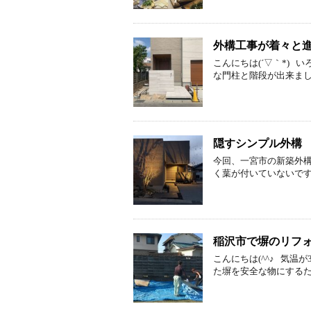
外構工事が着々と
こんにちは(´▽｀*)
な門柱と階段が出来ました
隠すシンプル外構
今回、一宮市の新築外構
く葉が付いていないです
稲沢市で塀のリフ
こんにちは(^^♪ 気
た塀を安全な物にするた