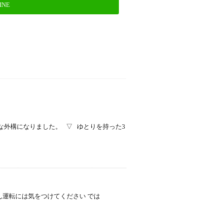
INE
な外構になりました。 ▽ ゆとりを持った3
ん運転には気をつけてください では