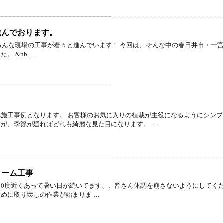
進んでおります。
 いろんな現場の工事が着々と進んでいます！ 今回は、そんな中の春日井市・一
。 &nb …
施工事例となります。 お客様のお気に入りの植栽が主役になるようにシンプ
が、季節が廻ればどれも綺麗な見た目になります。 …
ォーム工事
温が30度近くあって暑い日が続いてます、、皆さん体調を崩さないようにしてくだ
めに取り壊しの作業が始まりま …