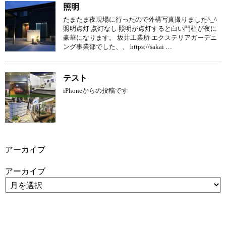
照明
たまたま夜現場に行ったので外構写真撮りました^_^
照明点灯 点灯なし 照明が点灯すると白い門柱が夜に
豪華になります。 坂井工業所 エクステリアガーデニ
ング事業部でした、、 https://sakai …
テスト
iPhoneからの投稿です
アーカイブ
アーカイブ