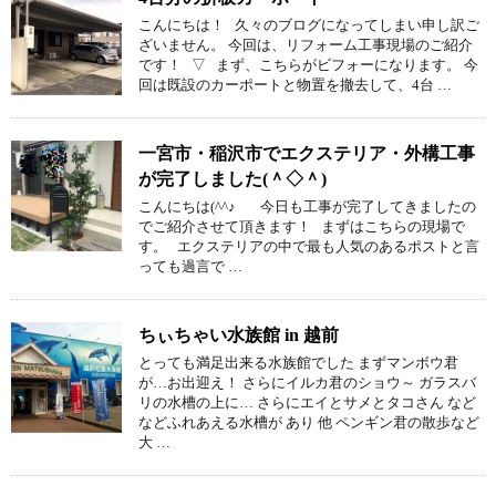
こんにちは！ 久々のブログになってしまい申し訳ご
ざいません。 今回は、リフォーム工事現場のご紹介
です！ ▽ まず、こちらがビフォーになります。 今
回は既設のカーポートと物置を撤去して、4台 …
一宮市・稲沢市でエクステリア・外構工事
が完了しました(＾◇＾)
こんにちは(^^♪ 今日も工事が完了してきましたの
でご紹介させて頂きます！ まずはこちらの現場で
す。 エクステリアの中で最も人気のあるポストと言
っても過言で …
ちぃちゃい水族館 in 越前
とっても満足出来る水族館でした まずマンボウ君
が…お出迎え！ さらにイルカ君のショウ～ ガラスバ
リの水槽の上に… さらにエイとサメとタコさん など
などふれあえる水槽が あり 他 ペンギン君の散歩など
大 …