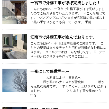
一宮市で外構工事がほぼ完成しました！
こんにちは(^^♪ 一宮市で外構工事がほぼ完成しまし
たのでご紹介させていただきます。 ▽こんな感じで
す。 シンプルではございますが玄関脇の黒いポスト
に黒い手すりがとても合っています。 手前 …
江南市で外構工事が進んでおります。
こんにちは(^^♪ 今日は途中経過のご紹介です。 こ
ちらの現場はタイルデッキと門柱が特徴的な外構にな
ります。 タイルデッキはこんな感じです。 ▽ デッ
キ一部分にクリヌキを作ってそこには …
一夜にして銀世界へ～
大寒波により 雪景色へ
我が家のハナミズキが雪化粧 朝か
ら元気な長男です。「早く早く～」とひきずりだされ
ました。 とりあえず雪を集めたら
中を …