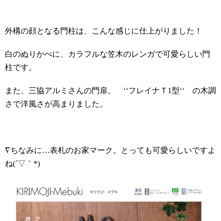
外構の顔となる門柱は、こんな感じに仕上がりました！
白のぬりかべに、カラフルな笠木のレンガで可愛らしい門
柱です。
また、三協アルミさんの門扉。 ‘‘フレイナＴ
1
型‘‘ の木調
さで洋風さが高まりました。
∇ちなみに…表札のお家マーク。とっても可愛らしいですよ
ね
(
´▽｀
*)