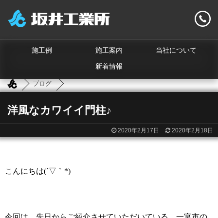
施工例
施工案内
当社について
新着情報
ブログ
洋風なカワイイ門柱♪
2020年2月17日
2020年2月18日
こんにちは
(
´▽｀
*)
今回は、先日からご紹介させていただいている、一宮市の