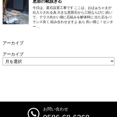
恵那の靴脱ぎ石
今日は、庭石設置工事です ここは、おばぁちゃまが
出入りされる為 大きな恵那石から三段ならびに 続い
て、テラス向かい側に石組みを解体時に 出た石をバ
ランス良く 組み合わせますよ あら 良い感じ！センタ
ー …
アーカイブ
アーカイブ
お問い合わせ