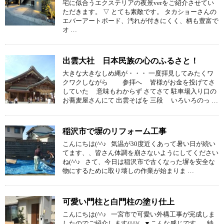
宅に似合うエクステリアの夜景verをご紹介させてい
ただきます。 ▽ とても素敵です。 タカショーさんの
エバーアートボード、汚れが付きにくく、柄も豊富で
オ …
出雲大社 日本民族の心のふるさと！
大きな大きなしめ縄が・・・ 一度拝見してみたくワ
クワクしながら 参拝へ 皆様がお金を投げてさ
していた 意味もわからず さてさて 駐車場入り口の
お蕎麦屋さんにて 出雲そばを 三段 いろいろのっ …
稲沢市で塀のリフォーム工事
こんにちは(^^♪ 気温が30度近くあって暑い日が続い
てます、、皆さん体調を崩さないようにしてください
ね(^^♪ さて、今日は稲沢市で古くなった塀を安全な
物にするために取り壊しの作業が始まりま …
可愛い門柱と白門柱の塗り仕上
こんにちは(^^♪ 一宮市で可愛い外構工事が完成しま
したのでご紹介します(^^)/ ▼こんな感じです。 特