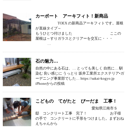
カーポート アーキフィト！新商品
TOEX の新商品アーキフィトです。屋根
が直線タイプ～
もうひとつ付けました ここの
屋根は～すりガラスとクリアーを交互に・・・
…
石の魅力…
自然の中にある石は、… とっても美しく 自然に… 馴
染む 良い感じに うっとり 坂井工業所エクステリア•ガ
ーデニング事業部でした… https://sakai-kogyo.jp
iPhoneからの投稿
こどもの てがたと びーだま 工事！
愛知県江南市Ｓ
邸 コンクリート工事 完了！ お子様
の手で コンクリートに手形をつけました。まずおね
えちゃんから