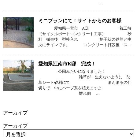
…
ミニプランにて！サイトからのお客様
愛知県一宮市 A邸 着工前
（サイクルポートコンクリート工事） 砂
利 撤去後 型枠入れ 格子状の鉄筋と中
央にラインです。 コンクリート打設後 ス …
愛知県江南市K邸 完成！
公園みたいになりました！
雑草が 生えないように 防
草シート砂利にて まんまるの仕
切りで 中にハーブ系を植えますよ
離れ側 …
アーカイブ
アーカイブ