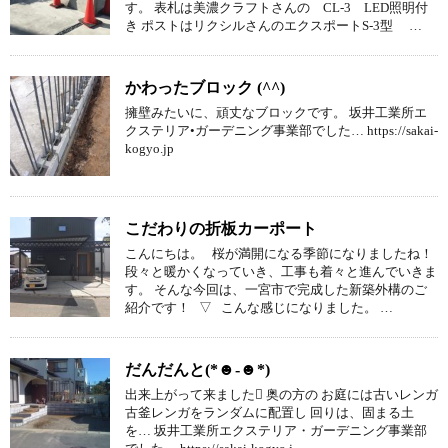
す。 表札は美濃クラフトさんの CL-3 LED照明付
き ポストはリクシルさんのエクスポートS-3型 …
かわったブロック (^^)
擁壁みたいに、頑丈なブロックです。 坂井工業所エ
クステリア•ガーデニング事業部でした… https://sakai-
kogyo.jp
こだわりの折板カーポート
こんにちは。 桜が満開になる季節になりましたね！
段々と暖かくなっていき、工事も着々と進んでいきま
す。 そんな今回は、一宮市で完成した新築外構のご
紹介です！ ▽ こんな感じになりました。 …
だんだんと(*☻-☻*)
出来上がって来ました 奥の方の お庭には古いレンガ
古釜レンガをランダムに配置し 回りは、固まる土
を… 坂井工業所エクステリア・ガーデニング事業部