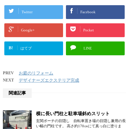
Twitter
Facebook
Google+
Pocket
B!
はてブ
LINE
PREV
お庭のリフォーム
NEXT
デザイナーズエクステリア完成
関連記事
横に長い門柱と駐車場斜めスリット
玄関ポーチの目隠し 自転車置き場の目隠し兼用の長
い幅の門柱です。 高さ約170㎝にて真っ白に塗りま