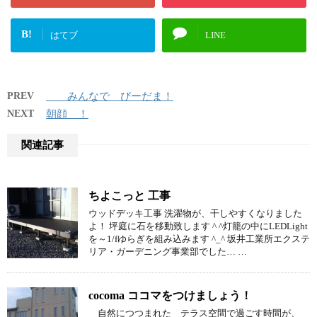
B!
はてブ
LINE
PREV
みんなで びーだま！
NEXT
朝顔 ！
関連記事
ちよこっと 工事
ウッドデッキ工事 洗濯物が、干しやすくなりました
よ！ 坪庭に石を移動致します ^ ^灯籠の中にLEDLight
を～1/fゆらぎを組み込みます ^_^ 坂井工業所エクステ
リア・ガーデニング事業部でした… …
cocoma ココマをつけましょう！
自然につつまれた テラス空間で過ごす時間が、