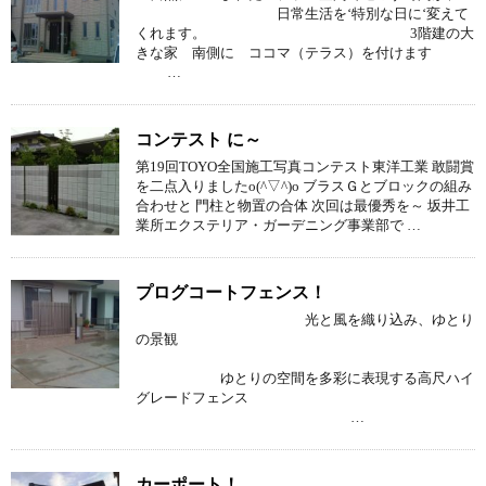
日常生活を‘特別な日に‘変えて
くれます。 3階建の大
きな家 南側に ココマ（テラス）を付けます
…
コンテスト に～
第19回TOYO全国施工写真コンテスト東洋工業 敢闘賞
を二点入りましたo(^▽^)o ブラスＧとブロックの組み
合わせと 門柱と物置の合体 次回は最優秀を～ 坂井工
業所エクステリア・ガーデニング事業部で …
プログコートフェンス！
光と風を織り込み、ゆとり
の景観
ゆとりの空間を多彩に表現する高尺ハイ
グレードフェンス
…
カーポート！