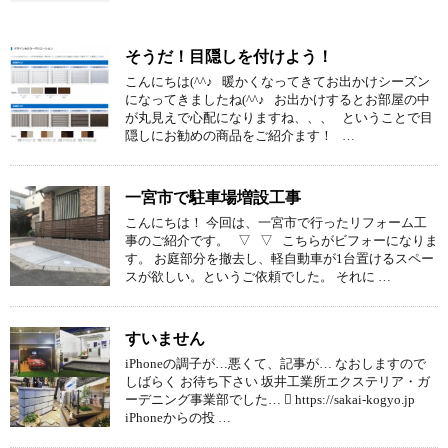
そうだ！目隠しを付けよう！
こんにちは(^^♪ 暖かくなってきてお出かけシーズン
になってきましたね(^^♪ お出かけするとお部屋の中
が丸見えで心配になりますね、、、 ということで目
隠しにお勧めの商品をご紹介ます！ …
一宮市で駐車場増設工事
こんにちは！ 今回は、一宮市で行ったリフォーム工
事のご紹介です。 ▽ ▽ こちらがビフォーになりま
す。 お庭部分を撤去し、軽自動車が1台置けるスペー
スが欲しい。というご依頼でした。 それに …
すいません
iPhoneの調子が…悪くて、記事が… なおしますので
しばらく お待ち下さい 坂井工業所エクステリア・ガ
ーデニング事業部でした…  https://sakai-kogyo.jp
iPhoneからの投 …