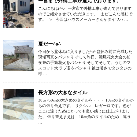
一宮市で外構工事が進んでおります。
こんにちは(^^♪ 一宮市で外構工事が進んでおります
のでご紹介させていただきます。 まだこんな感じで
す。 ▽ 今回はハウスメーカーさんがダイワハ …
夏だー^o^
今日から盆休みに入りました^o^ 盆休み前に完成した
現場写真をパシャり そして昨日、濃尾花火大会の前
夜祭の手筒花火をパシャり そしてそして、うちのマ
スコット犬 ラブ君をパシャり 彼は暑さでタジタジの
様 …
長方形の大きなタイル
30㎝×60㎝の大きめのタイルを・・・ 10㎝のタイルか
らの張り合えです。 リクシル レガーロです。色が
ここに違うためにとっても良い感じに仕上がりまし
た。 張り替えまえは、10㎝角のタイルのため 違う
…