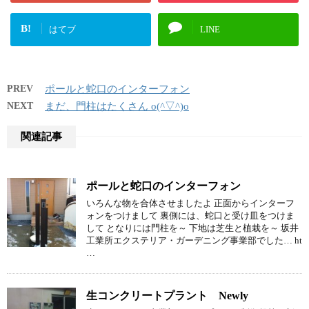
B!
はてブ
LINE
PREV
ポールと蛇口のインターフォン
NEXT
まだ、門柱はたくさん o(^▽^)o
関連記事
ポールと蛇口のインターフォン
いろんな物を合体させましたよ 正面からインターフ
ォンをつけまして 裏側には、蛇口と受け皿をつけま
して となりには門柱を～ 下地は芝生と植栽を～ 坂井
工業所エクステリア・ガーデニング事業部でした… ht
…
生コンクリートプラント Newly