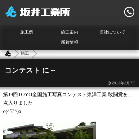
施工例
施工案内
当社について
新着情報
施工
コンテスト に～
2012年2月7日
第19回TOYO全国施工写真コンテスト東洋工業 敢闘賞を二
点入りました
o(^▽^)o