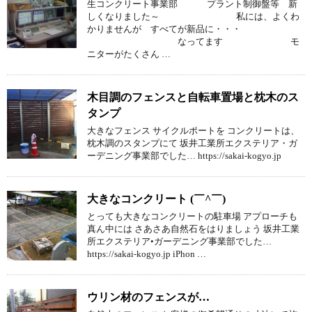
生コンクリート事業部 プラント制御盤等 新
しくなりました～ 私には、よくわ
かりませんが すべてが新品に・・・
なってます モ
ニターがたくさん …
木目調のフェンスと自転車置場と枕木のス
タンプ
大きなフェンス サイクルポートを コンクリートは、
枕木調のスタンプにて 坂井工業所エクステリア・ガ
ーデニング事業部でした… https://sakai-kogyo.jp
大きなコンクリート (￣^￣)ゞ
とっても大きなコンクリートの駐車場 アプローチも
真ん中には さあさあ自然石をはりましょう 坂井工業
所エクステリア•ガーデニング事業部でした…
https://sakai-kogyo.jp iPhon …
ウリン材のフェンスが…