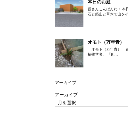
本日のお庭
皆さんこんばんわ！ 本
石と築山と草木で山をイ
オモト（万年青）
オモト（万年青） 百合（ゆり）
植物学者、 「R …
アーカイブ
アーカイブ