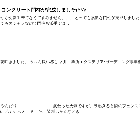
コンクリート門柱が完成しました(^^)/
なかなか更新出来てなくてすみません、、、 とっても素敵な門柱が完成しましたの
てもオシャレなので門柱も派手では …
花咲きました。 う～ん良い感じ 坂井工業所エクステリア•ガーデニング事業部でした… https
だり 変わった天気ですが、朝起きると隣のフェンスに 朝顔
れ 心がホッとしました。 皆様もそんなとき …