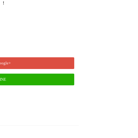
！！
oogle+
INE