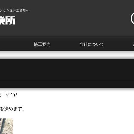
となら坂井工業所へ
施工案内
当社について
 ` )ﾉ
を決めます。