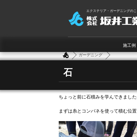
エクステリア・ガーデニングのこ
施工例
ガーデニング
石
ちょっと前に石積みを学んできました( ´ ▽
まずは糸とコンパネを使って積む位置