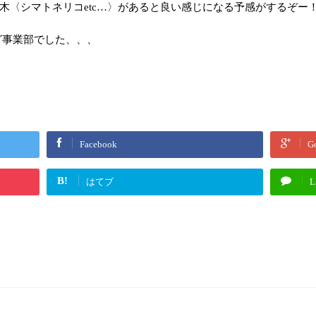
木〈シマトネリコetc…〉があると良い感じになる予感がするぞー
グ事業部でした、、、
Facebook
G
B!
はてブ
L