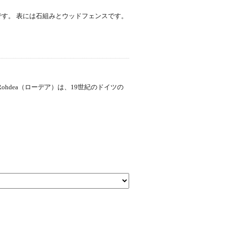
ンです。 表には石組みとウッドフェンスです。
日本の Rohdea（ローデア）は、19世紀のドイツの