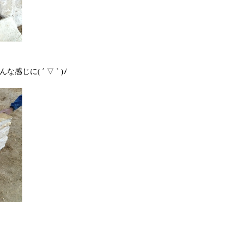
に( ´ ▽ ` )ﾉ