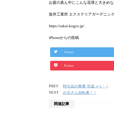
お庭の真ん中にこんな花壇と大きめな
坂井工業所 エクステリアガーデニン
https://sakai-kogyo.jp/
iPhoneからの投稿
Twitter
Pocket
PREV
特注品の車庫 完成 ♪(´ε｀ )
NEXT
お父さん自転車 ^_^
関連記事