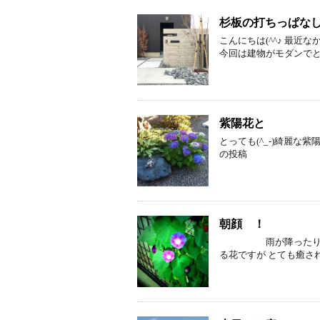
杉板の打ちっぱなし
こんにちは(^^♪ 最近
今回は建物がモダンでと
紫陽花と
とっても(^_-)綺麗な紫陽
の投稿
朝顔 ！
雨が降ったりやん
る花ですが とても癒さ