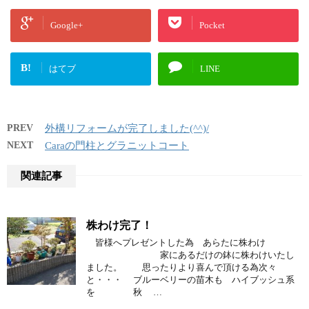
Google+
Pocket
B!
はてブ
LINE
PREV
外構リフォームが完了しました(^^)/
NEXT
Caraの門柱とグラニットコート
関連記事
株わけ完了！
皆様へプレゼントした為 あらたに株わけ
家にあるだけの鉢に株わけいたし
ました。 思ったりより喜んで頂ける為次々
と・・・ ブルーベリーの苗木も ハイブッシュ系
を 秋 …