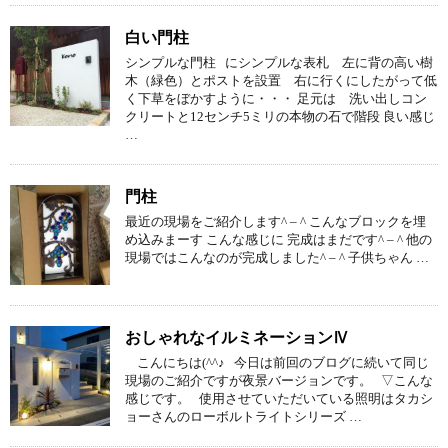
白い門柱
シンプルな門柱 にシンプルな表札 左に背の高い樹
木（緑色）とポストを設置 右に行くにしたがって低
く下草をぼかすように・・・ 足元は 洗い出しコン
クリートと12センチ5ミリの本物の石で階段 良い感じ
…
門柱
最近の現場をご紹介します^ – ^ こんなブロックを埋
め込みまーす こんな感じに 完成はまだです^ – ^ 他の
現場ではこんなのが完成しました^ – ^ 子供ちゃん …
おしゃれなイルミネーションⅣ
こんにちは(^^♪ 今日は前回のブログに続いて同じ
現場のご紹介ですが夜景バージョンです。 ▽こんな
感じです。 使用させていただいている照明はタカシ
ョーさんのローボルトライトシリーズ …