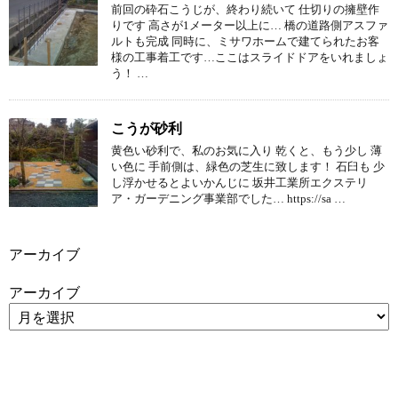
前回の砕石こうじが、終わり続いて 仕切りの擁壁作
りです 高さが1メーター以上に… 橋の道路側アスファ
ルトも完成 同時に、ミサワホームで建てられたお客
様の工事着工です…ここはスライドドアをいれましょ
う！ …
こうが砂利
黄色い砂利で、私のお気に入り 乾くと、もう少し 薄
い色に 手前側は、緑色の芝生に致します！ 石臼も 少
し浮かせるとよいかんじに 坂井工業所エクステリ
ア・ガーデニング事業部でした… https://sa …
アーカイブ
アーカイブ