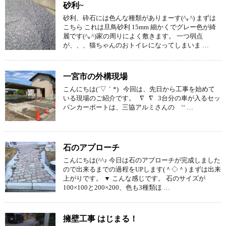
砂利~
砂利、砕石には色んな種類がありまーす(^｡^) まずは
こちら これは旦鳥砂利 15mm 細かくでグレー色が綺
麗です(^｡^)家の周りによく敷きます。 一つ弱点
が、、、猫ちゃんのおトイレになってしまいま …
一宮市の外構現場
こんにちは(´▽｀*) 今回は、先日から工事を始めて
いる現場のご紹介です。 ∇ ∇ 3台分の車が入るセッ
パンカーポートは、三協アルミさんの ‘‘ …
石のアプローチ
こんにちは(^^♪ 今日は石のアプローチが完成しました
ので出来るまでの過程をUPします(＾◇＾) まずは出来
上がりです。 ▼ こんな感じです。 石のサイズが
100×100と200×200、色も3種類ほ …
擁壁工事 はじまる！