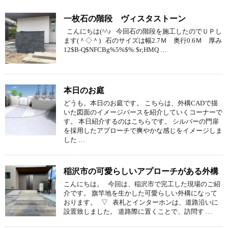
一枚石の階段 ヴィスタストーン
こんにちは(^^♪ 今回石の階段を施工したのでＵＰし
ます(＾◇＾) 石のサイズは幅2.7Ｍ 奥行0.6Ｍ 厚み
12$B-Q$NFCBg%5%$%:$r;HMQ …
本日のお庭
どうも。本日のお庭です。 こちらは、外構CADで描
いた図面のイメージパースを紹介していくコーナーで
す。 本日紹介するのはこちらです。 シルバーの門扉
を採用したアプローチで爽やかな感じをイメージしま
した …
稲沢市の可愛らしいアプローチがある外構
こんにちは。 今回は、稲沢市で完工した現場のご紹
介です。 旗竿地を生かした可愛らしい外構になって
おります。 ▽ 表札とインターホンは、道路沿いに
設置致しました。 道路際に置くことで、訪問す …