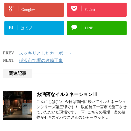
Google+
Pocket
B!
はてブ
LINE
PREV
スッキリとしたカーポート
NEXT
稲沢市で塀の改修工事
関連記事
お洒落なイルミネーションⅢ
こんにちは(^^♪ 今日は前回に続いてイルミネーショ
ンシリーズ第三弾です！ 以前施工一宮市で施工させ
ていただいた現場です。 ▽ こちらの現場 奥の建
物がセキスイハウスさんのシャーウッド …