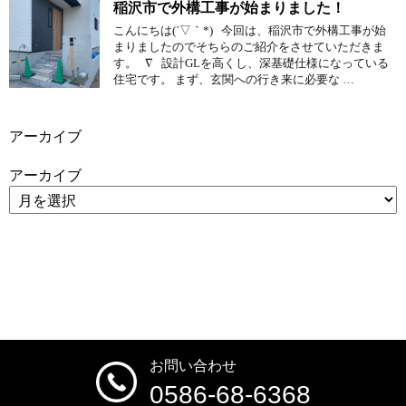
稲沢市で外構工事が始まりました！
こんにちは(´▽｀*) 今回は、稲沢市で外構工事が始
まりましたのでそちらのご紹介をさせていただきま
す。 ∇ 設計GLを高くし、深基礎仕様になっている
住宅です。 まず、玄関への行き来に必要な …
アーカイブ
アーカイブ
お問い合わせ
0586-68-6368