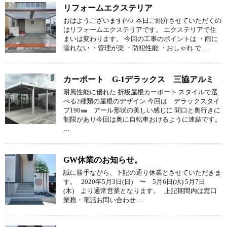
リフォームエクステリア
おはようございます(^^♪ 本日ご紹介させていただくの
はリフォームエクステリアです。 エクステリアで住
まいは変わります。 今回の工事のポイントは ・雨に
濡れない ・管理が楽 ・防犯性能 ・おしゃれ で …
カーポート G-1デラックス 三協アルミ
耐風性能に優れた 折板屋根カーポート スタイルで選
べる2種類の屋根のデザイン 今回は デラックスタイ
プ190㎜ アール形状の美しい感じに 間口と奥行きに
制限があり今回は奥に自転車おけるように連結です。
…
GW休業のお知らせ。
誠に勝手ながら、下記の通り休業とさせていただきま
す。 2020年5月3日(日) 〜 5月6日(水) 5月7日
(木) より通常営業となります。 上記期間内は窓口
業務・電話お問い合わせ …