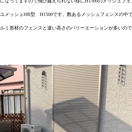
になってますので飛び越えられない様に
H1500
のメッシュフェ
ユメッシュ
HR
型
H1500
です。数あるメッシュフェンスの中
ルミ形材のフェンスと違い高さのバリーエーションが多いので