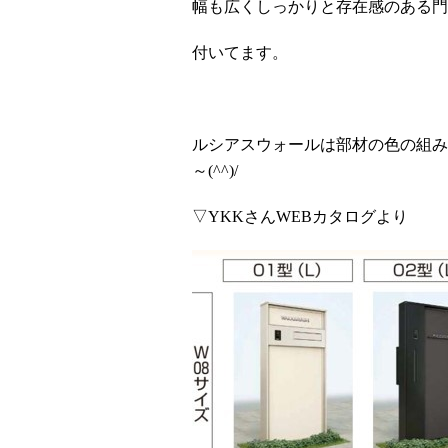
幅も広くしっかりと存在感のある門
付いてます。
ルシアスウォールは部材の色の組み
～
(^^)/
▽
YKK
さん
WEB
カタログより