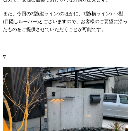
また、今回の
2
型
(
縦ライン
)
のほかに、
1
型
(
横ライン
)
・
3
型
(
目隠しルーバー
)
とございますので、お客様のご要望に沿っ
たものをご提供させていただくことが可能です。
∇