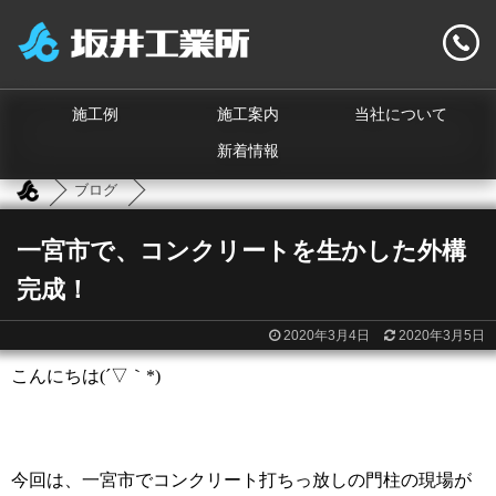
施工例
施工案内
当社について
新着情報
ブログ
一宮市で、コンクリートを生かした外構
完成！
2020年3月4日
2020年3月5日
こんにちは
(
´▽｀
*)
今回は、一宮市でコンクリート打ちっ放しの門柱の現場が