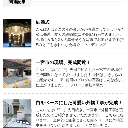
関連記事
結婚式
こんばんは☆この年の瀬いかがお過ごしでしょうか?
私は先週、友人の結婚式(二次会)に行ってきました。
会場に入ると2人の幸せそうな写真でお出迎えです(///
∇//) とてもきれいな会場で、ウエディング …
一宮市の現場、完成間近！
こんにちは(´▽｀*) 先日ご紹介した一宮市の現場が
完成間近になってまいりました！ 今回は、そちらの
ご紹介です。 ∇ 前回のブログの石張はこんな感じに
仕上がりました。 アプローチ兼駐車場の …
白をベースにした可愛い外構工事が完成！
こんにちは(´▽｀) 先日続き、一宮市で外構工事が完
成したのでご紹介させていただきます。 こちらにな
ります。 全体的に住宅に合った白をベースに外構工
事をさせていただきました！ アプローチに …