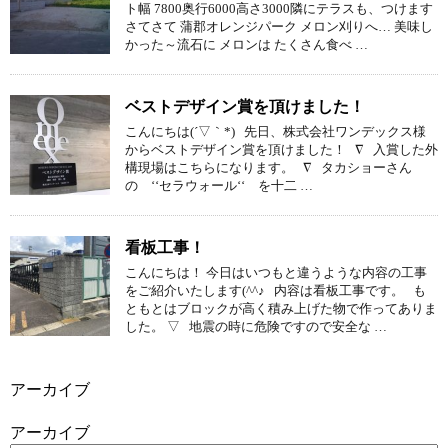
ト幅 7800奥行6000高さ3000隣にテラスも、つけます
さてさて 蒲郡オレンジパーク メロン刈りへ… 美味し
かった～流石に メロンは たくさん食べ …
ベストデザイン賞を頂けました！
こんにちは(´▽｀*) 先日、株式会社ワンデックス様
からベストデザイン賞を頂けました！ ∇ 入賞した外
構現場はこちらになります。 ∇ タカショーさん
の ‘‘セラウォール‘‘ を十二 …
看板工事！
こんにちは！ 今日はいつもと違うような内容の工事
をご紹介いたします(^^♪ 内容は看板工事です。 も
ともとはブロックが高く積み上げた物で作ってありま
した。 ▽ 地震の時に危険ですので安全な …
アーカイブ
アーカイブ