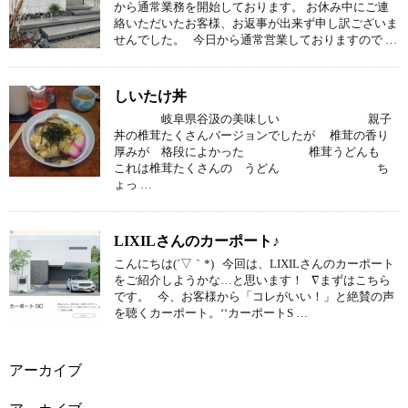
から通常業務を開始しております。 お休み中にご連
絡いただいたお客様、お返事が出来ず申し訳ございま
せんでした。 今日から通常営業しておりますので …
しいたけ丼
岐阜県谷汲の美味しい 親子
丼の椎茸たくさんバージョンでしたが 椎茸の香り
厚みが 格段によかった 椎茸うどんも
これは椎茸たくさんの うどん ち
ょっ …
LIXILさんのカーポート♪
こんにちは(´▽｀*) 今回は、LIXILさんのカーポート
をご紹介しようかな…と思います！ ∇まずはこちら
です。 今、お客様から「コレがいい！」と絶賛の声
を聴くカーポート。‘‘カーポートS …
アーカイブ