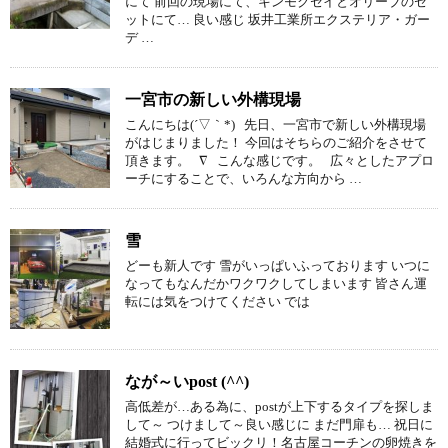
にて 前回の現場にて、キンモクセイとオリーブのセ
ットにて… 良い感じ 坂井工業所エクステリア・ガー
デ …
一宮市の新しい外構現場
こんにちは(´▽｀*) 先日、一宮市で新しい外構現場
がはじまりました！ 今回はそちらのご紹介をさせて
頂きます。 ∇ こんな感じです。 広々としたアプロ
ーチにすることで、いろんな方向から …
雪
どーも新人です 雪がいっぱいふっております いつに
なってもなんだかワクワクしてしまいます 皆さん運
転には気をつけてください では
なが～いpost (^^)
高低差が…ある為に、postが上下するタイプを探しま
して～ つけまして～良い感じに まだ門扉も… 祝日に
結婚式に行ってビックリ！名古屋コーチンの卵焼きを