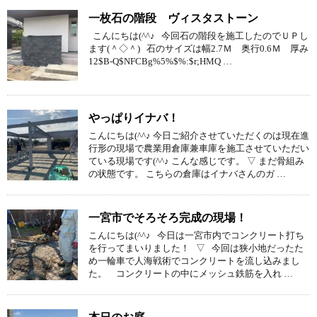
一枚石の階段 ヴィスタストーン
こんにちは(^^♪ 今回石の階段を施工したのでＵＰし
ます(＾◇＾) 石のサイズは幅2.7Ｍ 奥行0.6Ｍ 厚み
12$B-Q$NFCBg%5%$%:$r;HMQ …
やっぱりイナバ！
こんにちは(^^♪ 今日ご紹介させていただくのは現在進
行形の現場で農業用倉庫兼車庫を施工させていただい
ている現場です(^^♪ こんな感じです。 ▽ まだ骨組み
の状態です。 こちらの倉庫はイナバさんのガ …
一宮市でそろそろ完成の現場！
こんにちは(^^♪ 今日は一宮市内でコンクリート打ち
を行ってまいりました！ ▽ 今回は狭小地だったた
め一輪車で人海戦術でコンクリートを流し込みまし
た。 コンクリートの中にメッシュ鉄筋を入れ …