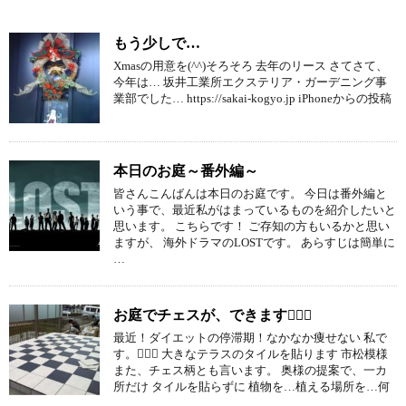
もう少しで…
Xmasの用意を(^^)そろそろ 去年のリース さてさて、
今年は… 坂井工業所エクステリア・ガーデニング事
業部でした… https://sakai-kogyo.jp iPhoneからの投稿
本日のお庭～番外編～
皆さんこんばんは本日のお庭です。 今日は番外編と
いう事で、最近私がはまっているものを紹介したいと
思います。 こちらです！ ご存知の方もいるかと思い
ますが、 海外ドラマのLOSTです。 あらすじは簡単に
…
お庭でチェスが、できます
最近！ダイエットの停滞期！なかなか痩せない 私で
す。 大きなテラスのタイルを貼ります 市松模様
また、チェス柄とも言います。 奥様の提案で、一カ
所だけ タイルを貼らずに 植物を…植える場所を…何
…