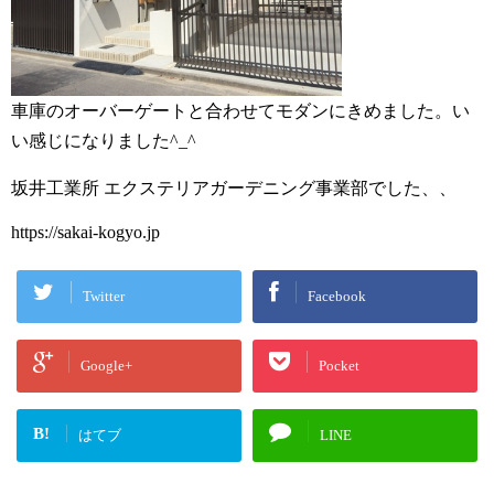
車庫のオーバーゲートと合わせてモダンにきめました。い
い感じになりました^_^
坂井工業所 エクステリアガーデニング事業部でした、、
https://sakai-kogyo.jp
Twitter
Facebook
Google+
Pocket
B!
はてブ
LINE