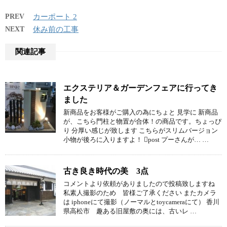
PREV
カーポート 2
NEXT
休み前の工事
関連記事
エクステリア＆ガーデンフェアに行ってき
ました
新商品をお客様がご購入の為にちょと 見学に 新商品
が、こちら門柱と物置が合体！の商品です。ちょっぴ
り 分厚い感じが致します こちらがスリムバージョン
小物が後ろに入りますよ！ post プーさんが… …
古き良き時代の美 3点
コメントより依頼がありましたので投稿致しますね
私素人撮影のため 皆様ご了承ください またカメラ
は iphoneにて撮影（ノーマルとtoycameraにて） 香川
県高松市 趣ある旧屋敷の奥には、古いレ …