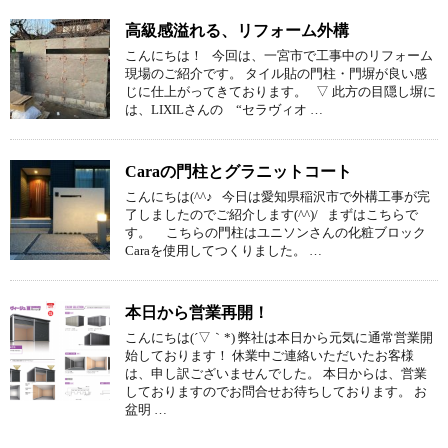
高級感溢れる、リフォーム外構
こんにちは！ 今回は、一宮市で工事中のリフォーム
現場のご紹介です。 タイル貼の門柱・門塀が良い感
じに仕上がってきております。 ▽ 此方の目隠し塀に
は、LIXILさんの “セラヴィオ …
Caraの門柱とグラニットコート
こんにちは(^^♪ 今日は愛知県稲沢市で外構工事が完
了しましたのでご紹介します(^^)/ まずはこちらで
す。 こちらの門柱はユニソンさんの化粧ブロック
Caraを使用してつくりました。 …
本日から営業再開！
こんにちは(´▽｀*) 弊社は本日から元気に通常営業開
始しております！ 休業中ご連絡いただいたお客様
は、申し訳ございませんでした。 本日からは、営業
しておりますのでお問合せお待ちしております。 お
盆明 …