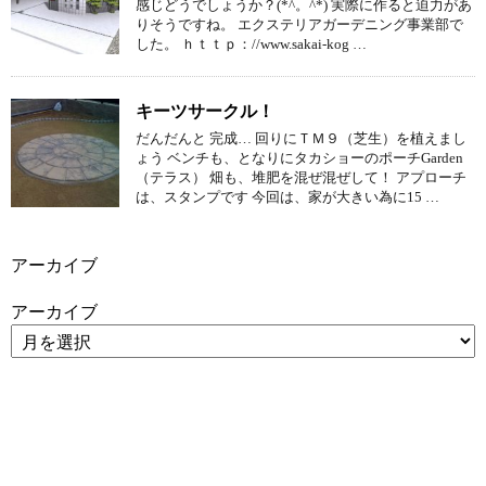
感じどうでしょうか？(*^。^*) 実際に作ると迫力があ
りそうですね。 エクステリアガーデニング事業部で
した。 ｈｔｔｐ：//www.sakai-kog …
キーツサークル！
だんだんと 完成… 回りにＴＭ９（芝生）を植えまし
ょう ベンチも、となりにタカショーのポーチGarden
（テラス） 畑も、堆肥を混ぜ混ぜして！ アプローチ
は、スタンプです 今回は、家が大きい為に15 …
アーカイブ
アーカイブ