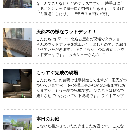
なーんてことないただのテラスですが、 勝手口に付
けることによって勝手口が何倍も生きます。 例えば
ゴミ置場にしたり、、 #テラス #屋根 #便利
天然木の様なウッドデッキ！
こんにちは(´▽｀*) 北名古屋市の現場でタカショー
さんのウッドデッキを施工いたしましたので、ご紹介
させていただきます。 ∇こちらが、今回設置したウ
ッドデッキです。 タカショーさんの ‘‘ …
もうすぐ完成の現場
こんにちは。お盆明け仕事開始してますが、雨天がつ
づいていますm(_ _)m 外構工事がなかなか進まずにお
りますが、もう一歩で完成です。 ▽こちらは鵜沼で
施工させていただいている現場です。 ライトアップ
…
本日のお庭
こないだ書かせていただきましたお庭です。 こんな