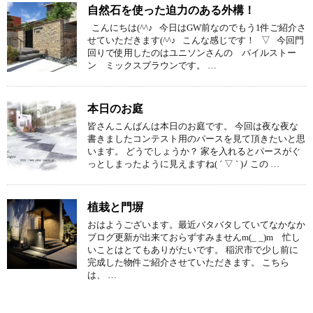
自然石を使った迫力のある外構！
こんにちは(^^♪ 今日はGW前なのでもう1件ご紹介さ
せていただきます(^^♪ こんな感じです！ ▽ 今回門
回りで使用したのはユニソンさんの パイルストー
ン ミックスブラウンです。 …
本日のお庭
皆さんこんばんは本日のお庭です。 今回は夜な夜な
書きましたコンテスト用のパースを見て頂きたいと思
います。 どうでしょうか？ 家を入れるとパースがぐ
っとしまったように見えますね( ´ ▽ ` )ﾉ この …
植栽と門塀
おはようございます。最近バタバタしていてなかなか
ブログ更新が出来ておらずすみませんm(_ _)m 忙し
いことはとてもありがたいです。 稲沢市で少し前に
完成した物件ご紹介させていただきます。 こちら
は、 …