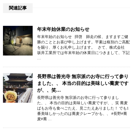
関連記事
年末年始休業のお知らせ
年末年始のお知らせ 拝啓 師走の候、ますますご健
勝のこととお喜び申し上げます。平素は格別のご高配
を賜り、厚くお礼申し上げます。 さて、株式会社
坂井工業所では年末年始の休業日につきまして、下記
…
長野県は善光寺 無宗派のお寺に行って参り
ました、、 本当の目的は美味しい蕎麦です
が、、笑…
長野県は善光寺 無宗派のお寺に行って参りまし
た、、 本当の目的は美味しい蕎麦ですが、、笑 蕎麦
ばもお寺も食べごたえ、見ごたえありました！ でも1
番美味しかったのは蕎麦クレープかも、、 #長野#蕎
麦#蕎 …