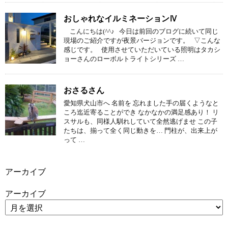
おしゃれなイルミネーションⅣ
こんにちは(^^♪ 今日は前回のブログに続いて同じ
現場のご紹介ですが夜景バージョンです。 ▽こんな
感じです。 使用させていただいている照明はタカシ
ョーさんのローボルトライトシリーズ …
おさるさん
愛知県犬山市へ 名前を 忘れました手の届くようなと
ころ迄近寄ることができ なかなかの満足感あり！ リ
スサルも、同様人馴れしていて全然逃げませ この子
たちは、揃って全く同じ動きを… 門柱が、出来上が
って …
アーカイブ
アーカイブ