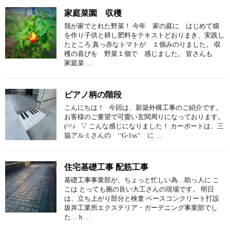
家庭菜園 収穫
我が家でとれた野菜！ 今年 家の庭に はじめて畑
を作り子供と耕し肥料をテキストどおりまき、実践し
たところ 真っ赤なトマトが １個みのりました。 収
穫の喜びを 野菜１個で 感じました。 皆さんも
家庭菜 …
ピアノ柄の階段
こんにちは！ 今回は、新築外構工事のご紹介です。
お客様のご要望で可愛い玄関周りになっております。
(^^♪ ▽ こんな感じになりました！ カーポートは、三
協アルミさんの ‘‘G-1ss‘‘ に …
住宅基礎工事 配筋工事
基礎工事事業部が、ちょっと忙しい為…助っ人に こ
こは とっても腕の良い大工さんの現場です。 明日
は、立ち上がり部分と検査 ベースコンクリート打設
坂井工業所エクステリア・ガーデニング事業部でし
た… h …