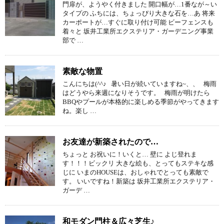
門扉が、ようやく付きました 開口幅が…1番なが～い
タイプの ふちには、ちょっぴり大きな石を…あ 将来
カーポートが…すぐに取り付け可能 ビーフェンスも
着々と 坂井工業所エクステリア・ガーデニング事業
部で …
素敵な物置
こんにちは(^^♪ 暑い日が続いていますね~、、 梅雨
はどうやら来週になりそうです。 梅雨が明けたら
BBQやプールが本格的に楽しめる季節がやってきます
ね。楽し …
お友達が新築されたので…
ちょっと お祝いに！いくと… 壁に よじ登れま
す！！！ビックリ 大きな絵も、とってもステキな感
じに いまのHOUSEは、おしゃれでとっても素敵で
す。 いいですね！新築は 坂井工業所エクステリア・
ガーデ …
和モダン門柱＆広々芝生♪