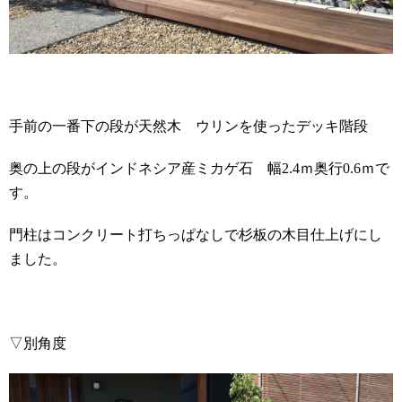
手前の一番下の段が天然木 ウリンを使ったデッキ階段
奥の上の段がインドネシア産ミカゲ石 幅
2.4
ｍ奥行
0.6
ｍで
す。
門柱はコンクリート打ちっぱなしで杉板の木目仕上げにし
ました。
▽別角度