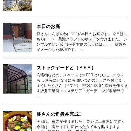
本日のお庭
皆さんこんばんわ( ´ ▽ ` )ﾉ本日のお庭です。 今日はこ
ちら(｀_´)ゞ 美濃クラフトのポストを付けました。 シ
ンプルでいい感じ(^-^)/ 右側のほうには、、、 鍵盤を
イメージした花壇です。 …
ストックヤードと（＾∇＾）
洗濯物などの、スペースです となりに、テラス
も… さらにとなりにも 囲いつきのテラスを付けまし
ょう たくさん（＾∇＾） 最後に 花壇と階段を作りま
す坂井工業所エクステリア・ガーデニング事業部で
…
豚さんの角煮丼完成
今回は、家内が作りました！ 新たに工事開始です～
今回は、両サイドに変わったタイルを貼りますよ！