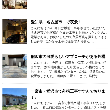
愛知県 名古屋市 で夜景！
こんにちは(^^♪ 今日は以前工事をさせていただいた
名古屋市のお客様からまた工事をお願いしたいとのお
電話があり、お伺いしたので夜景写真を撮影してきま
した(^^)/ なかなか上手に撮影できません …
稲沢市の可愛らしいアプローチがある外構
こんにちは。 今回は、稲沢市で完工した現場のご紹
介です。 旗竿地を生かした可愛らしい外構になって
おります。 ▽ 表札とインターホンは、道路沿いに
設置致しました。 道路際に置くことで、訪問す …
一宮市・稲沢市で外構工事すすんでおりま
す。
こんにちは(^^)/ 一宮市で新築外構工事着工いたしま
した。 着工前に仮設インターホン、仮設ポストを取