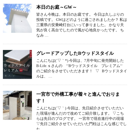
本日のお庭～GW～
皆さん今晩は。本日のお庭です。 今日は久しぶりの
投稿です。 GWはどのように過ごされましたか？ 私は
三重県の安乗崎灯台にいって参りました。 かなり天
気が良く高台でしたので風が心地良かったです。 ち
なみ …
グレードアップしたBウッドスタイル
こんにちは(´▽｀*) 今回は、7月中旬に発売開始した
B-Life.ｓさんの ‘‘Bウッドスタイル プレミアム‘‘
のご紹介をさせていただきます！ ▽ Bウッドスタイ
ルは、 …
一宮市で外構工事が着々と進んでおりま
す！
こんにちは(´▽｀) 今回は、先日紹介させていただい
た現場が進んだので改めてご紹介致します。 ▽こち
らは先日のブログです。 一宮市で現在進行中の現場
▽先日ご紹介させていただいた門柱はこんな感じでし
た …