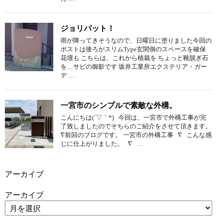
ジョリパット！
雨が降ってきそうなので、日曜日に塗りました今回の
ポストは後ろがスリムType玄関側のスペースを確保
花壇も こちらは、これから植栽を ちょっと靴脱ぎ石
を…サビの御影です 坂井工業所エクステリア・ガー
デ …
一宮市のシンプルで素敵な外構。
こんにちは(´▽｀*) 今回は、一宮市で外構工事が完
了致しましたのでそちらのご紹介をさせて頂きます。
∇前回のブログです。 一宮市の外構工事 ∇ こんな感
じに仕上がりました。 ∇ …
アーカイブ
アーカイブ